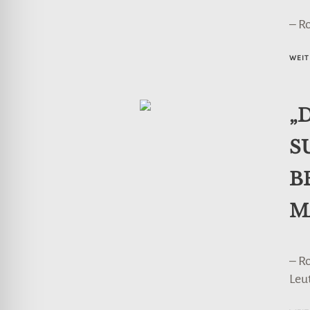
– R
WEIT
„
S
B
M
– R
Leu