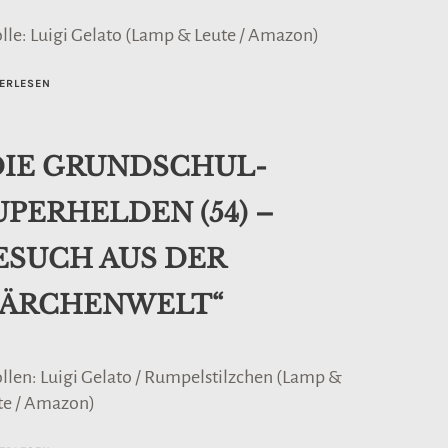
olle: Luigi Gelato (Lamp & Leute / Amazon)
ERLESEN
DIE GRUNDSCHUL-
UPERHELDEN (54) –
ESUCH AUS DER
ÄRCHENWELT“
ollen: Luigi Gelato / Rumpelstilzchen (Lamp &
te / Amazon)