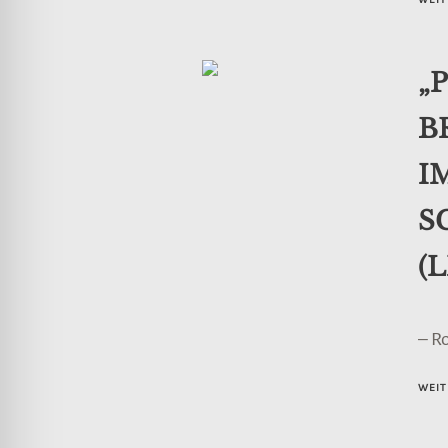
„
B
I
S
(
– R
WEIT