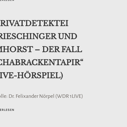
PRIVATDETEKTEI
RIESCHINGER UND
MHORST – DER FALL
CHABRACKENTAPIR“
LIVE-HÖRSPIEL)
olle: Dr. Felixander Nörpel (WDR 1LIVE)
ERLESEN