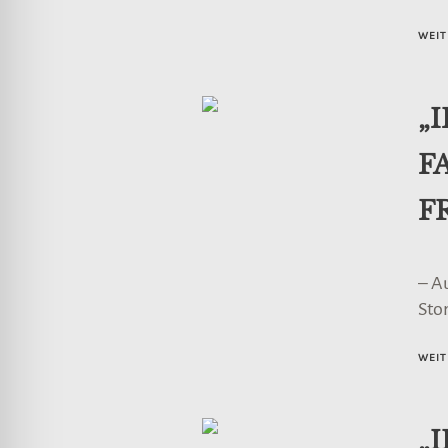
WEIT
„
F
F
– A
Stor
WEIT
„