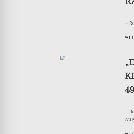
R
– R
WEIT
„
K
49
– R
Mus
WEIT