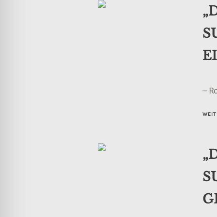
„
S
E
– R
WEIT
„
S
G