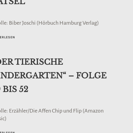
ÄTSEL“
olle: Biber Joschi (Hörbuch Hamburg Verlag)
ERLESEN
DER TIERISCHE
INDERGARTEN“ – FOLGE
 BIS 52
olle: Erzähler/Die Affen Chip und Flip (Amazon
ic)
ERLESEN