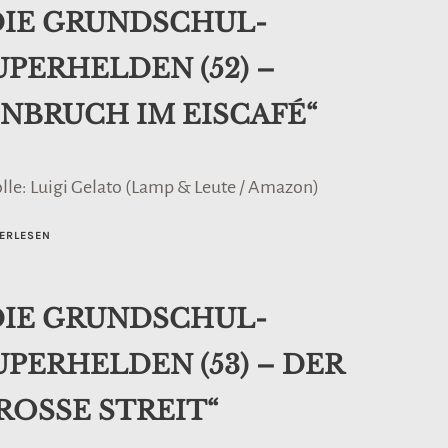
DIE GRUNDSCHUL-
UPERHELDEN (52) –
INBRUCH IM EISCAFÉ“
olle: Luigi Gelato (Lamp & Leute / Amazon)
ERLESEN
DIE GRUNDSCHUL-
UPERHELDEN (53) – DER
ROSSE STREIT“