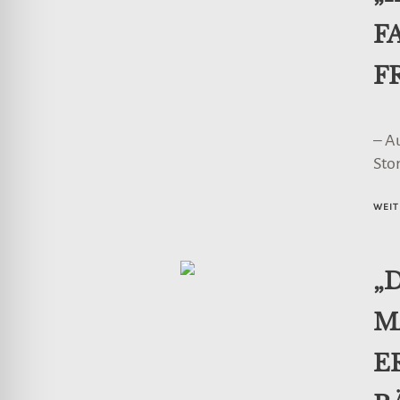
F
F
– A
Stor
WEIT
„
M
E