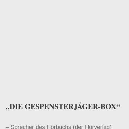
odus
dus
„DIE GESPENSTERJÄGER-BOX“
– Sprecher des Hörbuchs (der Hörverlag)