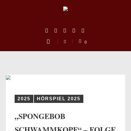
0
2025
HÖRSPIEL 2025
„SPONGEBOB
us
SCHWAMMKOPF“ – FOLGE