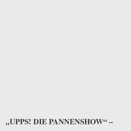
odus
dus
„UPPS! DIE PANNENSHOW“ –