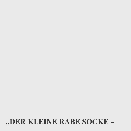
odus
dus
„DER KLEINE RABE SOCKE –