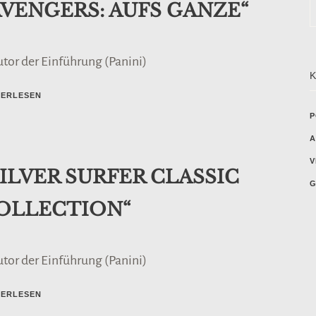
AVENGERS: AUFS GANZE“
utor der Einführung (Panini)
TERLESEN
P
A
V
SILVER SURFER CLASSIC
G
OLLECTION“
utor der Einführung (Panini)
TERLESEN