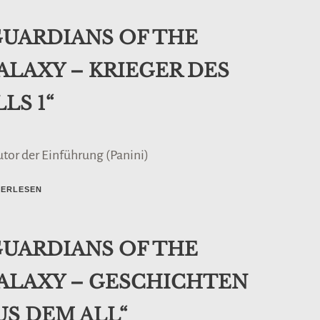
GUARDIANS OF THE
ALAXY – KRIEGER DES
LLS 1“
utor der Einführung (Panini)
TERLESEN
GUARDIANS OF THE
ALAXY – GESCHICHTEN
US DEM ALL“