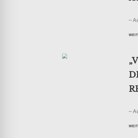
– A
WEI
„
D
R
– A
WEI