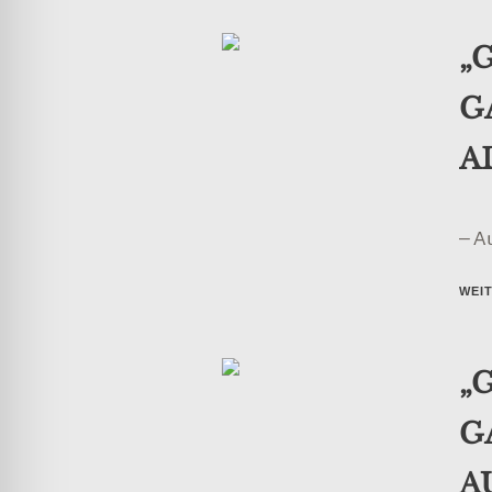
„
G
A
– A
WEI
„
G
A