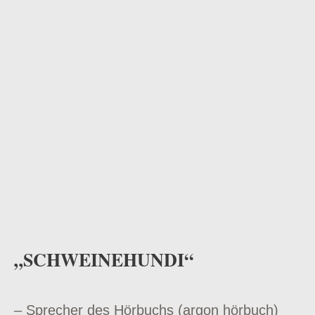
odus
dus
„SCHWEINEHUNDI“
– Sprecher des Hörbuchs (argon hörbuch)