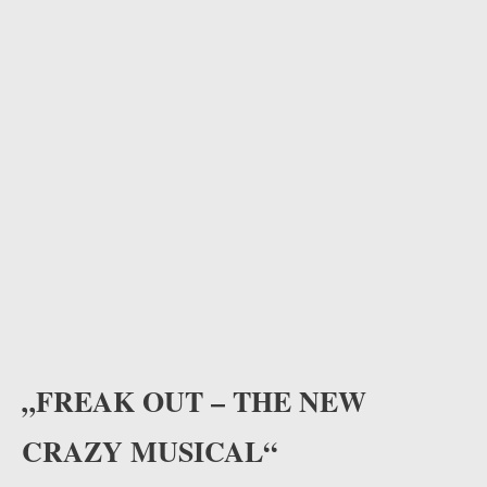
odus
dus
„FREAK OUT – THE NEW
CRAZY MUSICAL“