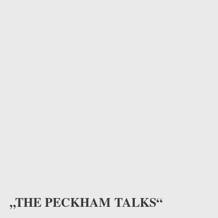
odus
dus
„THE PECKHAM TALKS“