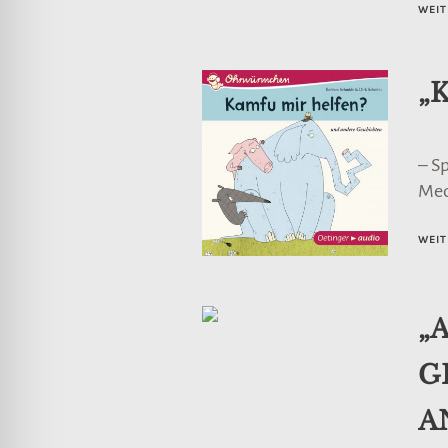
WEIT
„
– S
Me
WEIT
„
G
A