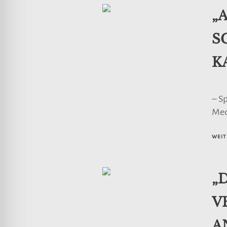
„
S
K
– S
Me
WEIT
„
V
A