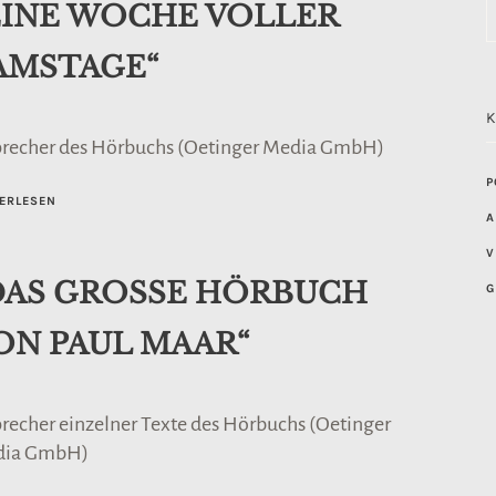
EINE WOCHE VOLLER
AMSTAGE“
precher des Hörbuchs (Oetinger Media GmbH)
P
ERLESEN
A
V
DAS GROSSE HÖRBUCH
G
ON PAUL MAAR“
precher einzelner Texte des Hörbuchs (Oetinger
dia GmbH)