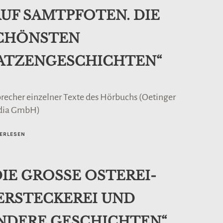
AUF SAMTPFOTEN. DIE
CHÖNSTEN
ATZENGESCHICHTEN“
precher einzelner Texte des Hörbuchs (Oetinger
dia GmbH)
ERLESEN
DIE GROSSE OSTEREI-
ERSTECKEREI UND
NDERE GESCHICHTEN“