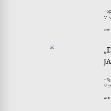
– S
Me
WEIT
„
J
– S
Me
WEIT