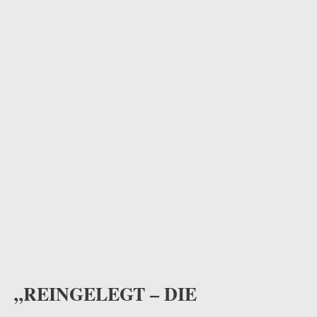
odus
dus
„REINGELEGT – DIE