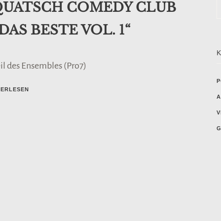
QUATSCH COMEDY CLUB
 DAS BESTE VOL. 1“
eil des Ensembles (Pro7)
P
TERLESEN
A
V
G