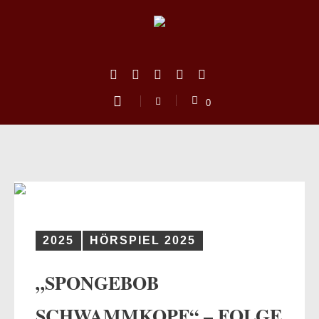
0
2025
HÖRSPIEL 2025
„SPONGEBOB
us
SCHWAMMKOPF“ – FOLGE