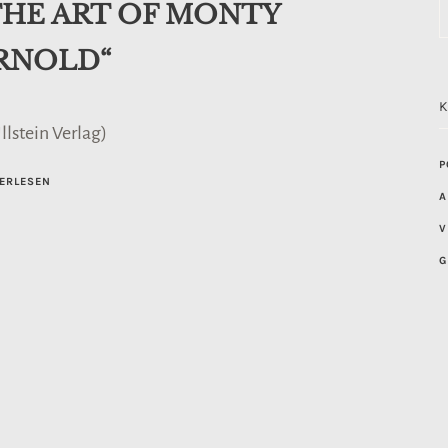
THE ART OF MONTY
RNOLD“
llstein Verlag)
P
ERLESEN
A
V
G