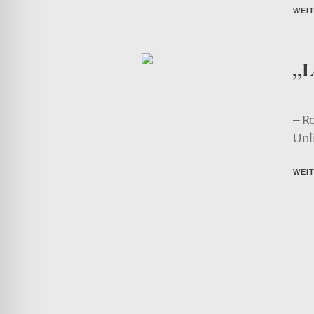
WEI
„
– Ro
Unl
WEI