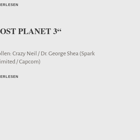
TERLESEN
LOST PLANET 3“
llen: Crazy Neil / Dr. George Shea (Spark
imited / Capcom)
TERLESEN