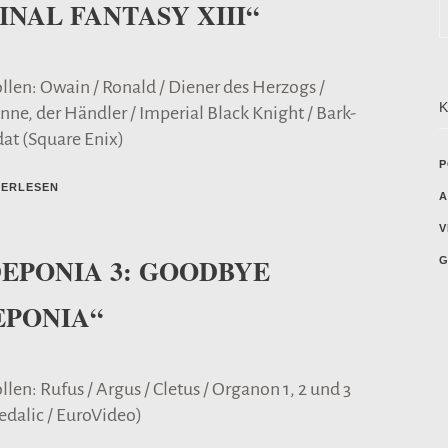
INAL FANTASY XIII“
ollen: Owain / Ronald / Diener des Herzogs /
nne, der Händler / Imperial Black Knight / Bark-
dat (Square Enix)
P
TERLESEN
A
V
DEPONIA 3: GOODBYE
G
EPONIA“
llen: Rufus / Argus / Cletus / Organon 1, 2 und 3
edalic / EuroVideo)