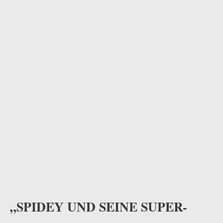
odus
dus
„SPIDEY UND SEINE SUPER-