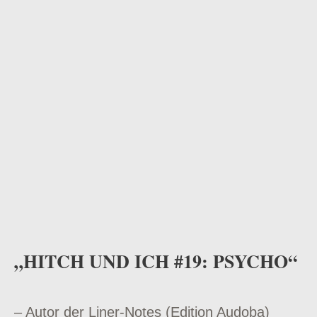
odus
dus
„HITCH UND ICH #19: PSYCHO“
– Autor der Liner-Notes (Edition Audoba)