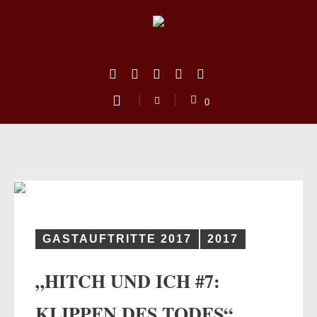
0
GASTAUFTRITTE 2017
2017
„HITCH UND ICH #7:
us
KLIPPEN DES TODES“