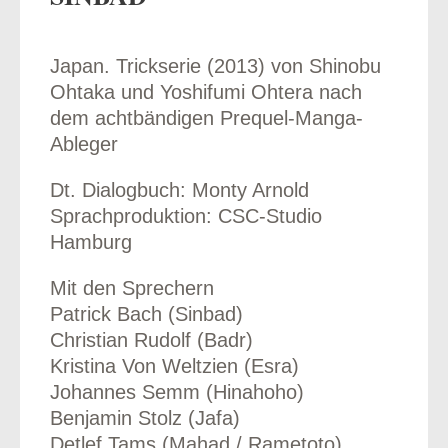
Japan. Trickserie (2013) von Shinobu
Ohtaka und Yoshifumi Ohtera nach
odus
dem achtbändigen Prequel-Manga-
Ableger
Dt. Dialogbuch: Monty Arnold
Sprachproduktion: CSC-Studio
Hamburg
dus
Mit den Sprechern
Patrick Bach (Sinbad)
Christian Rudolf (Badr)
Kristina Von Weltzien (Esra)
Johannes Semm (Hinahoho)
Benjamin Stolz (Jafa)
Detlef Tams (Mahad / Rametoto)