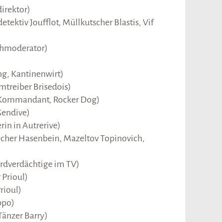
irektor)
tektiv Joufflot, Müllkutscher Blastis, Vif
ehmoderator)
g, Kantinenwirt)
treiber Brisedois)
 Kommandant, Rocker Dog)
Gendive)
in in Autrerive)
echer Hasenbein, Mazeltov Topinovich,
dverdächtige im TV)
 Prioul)
rioul)
ppo)
Tänzer Barry)