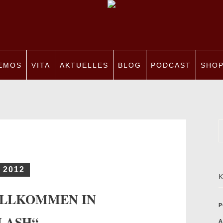
EMOS
VITA
AKTUELLES
BLOG
PODCAST
SHO
2012
ILLKOMMEN IN
P
LASH“
A