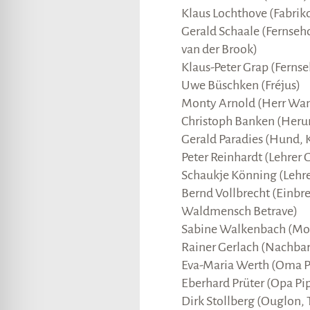
Klaus Lochthove (Fabrikd
Gerald Schaale (Fernsehde
van der Brook)
Klaus-Peter Grap (Ferns
Uwe Büschken (Fréjus)
Monty Arnold (Herr Wan
Christoph Banken (Herum
Gerald Paradies (Hund,
Peter Reinhardt (Lehrer 
Schaukje Könning (Lehrer
Bernd Vollbrecht (Einbr
Waldmensch Betrave)
Sabine Walkenbach (Mor
Rainer Gerlach (Nachbar
Eva-Maria Werth (Oma P
Eberhard Prüter (Opa Pi
Dirk Stollberg (Ouglon, 