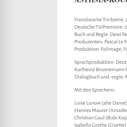
lssicheres Profil
Französische Trickserie, 
-freundlicher Modus
Deutsche TV-Premiere: 0
Buch und Regie: Dewi Noi
Produzenten: Pascal Le
den-Modus
Produktion: Folimage, F
Sprachproduktion: Deut
psie-sicherer Modus
Karlheinz Brunnemann P
Dialogbuch und -regie:
Mit den Sprechern:
Luise Lunow (alte Dame
Hannes Maurer (Amade
Christian Gaul (Bubi Kop
Isabella Grothe (Civette)