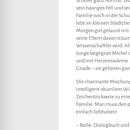
Schüler ganz normal, bis 
sein haariges Fell und s
Familie noch in der Schu
lebt im kleinen Städtch
Morgen gut gelaunt mit
seine Eltern davon träum
Wissenschaftler wird. A
Junge begegnet Michel d
und mit Herzenswärme.
Gnade – sie gehören gan
Die charmante Mischung
intelligent-skurrilem W
Zeichentrickserie zu ei
Familie. Man muss den p
einfach liebhaben!
– Rolle: Dialogbuch und