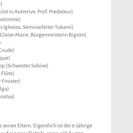
)
zist in Autrerive, Prof. Predateur)
iostimme)
s Iglesios, Seminarleiter Tukami)
 Glaise-Marie, Bürgermeisterin Bigsim)
)
 Grude)
ique)
pp (Schwester Sabine)
 Flûte)
Finister)
lga)
énatus)
 seiner Eltern. Eigentlich ist der 9-jährige