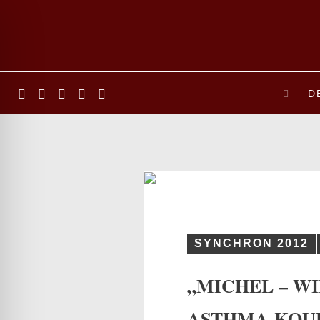
D
SYNCHRON 2012
ehinderten-Modus
„MICHEL – W
ASTHMA-KOU