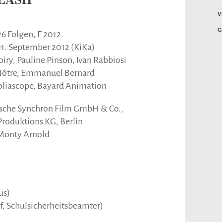
V
G
26 Folgen, F 2012
1. September 2012 (KiKa)
ry, Pauline Pinson, Ivan Rabbiosi
 Nôtre, Emmanuel Bernard
oliascope, Bayard Animation
sche Synchron Film GmbH & Co.,
roduktions KG, Berlin
 Monty Arnold
)
us)
f, Schulsicherheitsbeamter)