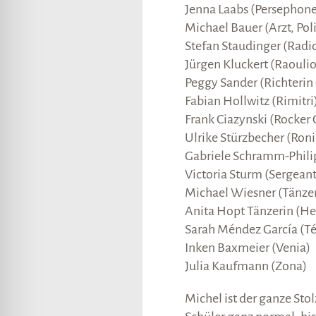
Jenna Laabs (Persephone
Michael Bauer (Arzt, Poli
Stefan Staudinger (Rad
Jürgen Kluckert (Raoulio
Peggy Sander (Richterin
Fabian Hollwitz (Rimitri
Frank Ciazynski (Rocker
Ulrike Stürzbecher (Ron
Gabriele Schramm-Phili
Victoria Sturm (Sergeant
Michael Wiesner (Tänzer 
Anita Hopt Tänzerin (He
Sarah Méndez García (T
Inken Baxmeier (Venia)
Julia Kaufmann (Zona)
Michel ist der ganze Stolz