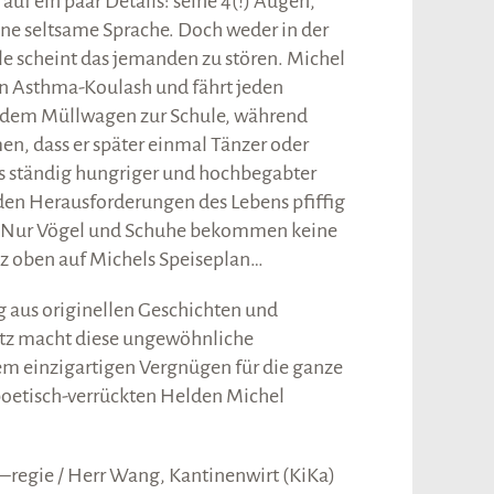
auf ein paar Details: seine 4(!) Augen,
eine seltsame Sprache. Doch weder in der
le scheint das jemanden zu stören. Michel
en Asthma-Koulash und fährt jeden
 dem Müllwagen zur Schule, während
en, dass er später einmal Tänzer oder
ls ständig hungriger und hochbegabter
en Herausforderungen des Lebens pfiffig
 Nur Vögel und Schuhe bekommen keine
z oben auf Michels Speiseplan…
 aus originellen Geschichten und
itz macht diese ungewöhnliche
nem einzigartigen Vergnügen für die ganze
oetisch-verrückten Helden Michel
 –regie / Herr Wang, Kantinenwirt (KiKa)