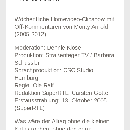
Wöchentliche Homevideo-Clipshow mit
Off-Kommentaren von Monty Arnold
odus
(2005-2012)
Moderation: Dennie Klose
Produktion: Straßenfeger TV / Barbara
Schüssler
Sprachproduktion: CSC Studio
Hamburg
dus
Regie: Ole Ralf
Redaktion SuperRTL: Carsten Göttel
Erstausstrahlung: 13. Oktober 2005
(SuperRTL)
Was wäre der Alltag ohne die kleinen
Katastrophen, ohne den ganz