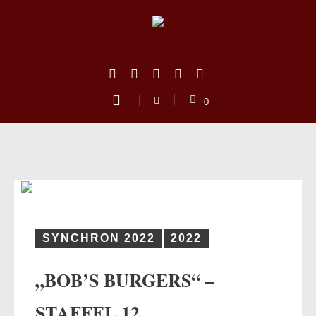
0
SYNCHRON 2022
2022
„BOB’S BURGERS“ –
us
STAFFEL 12