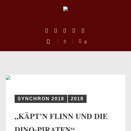
0
SYNCHRON 2018
2018
„KÄPT’N FLINN UND DIE
us
DINO-PIRATEN“