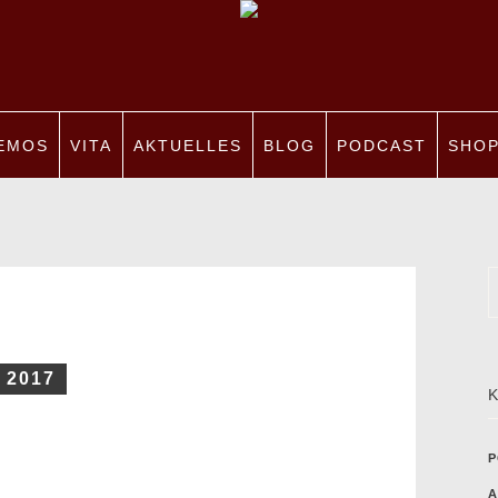
EMOS
VITA
AKTUELLES
BLOG
PODCAST
SHO
2017
P
A