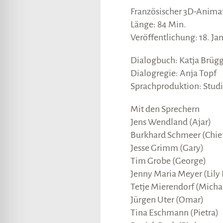
lssicheres Profil
Französischer 3D-Animat
Länge: 84 Min.
Veröffentlichung: 18. Ja
-freundlicher Modus
Dialogbuch: Katja Brüg
Dialogregie: Anja Topf
den-Modus
Sprachproduktion: Stu
Mit den Sprechern
psie-sicherer Modus
Jens Wendland (Ajar)
Burkhard Schmeer (Chief
Jesse Grimm (Gary)
Tim Grobe (George)
Jenny Maria Meyer (Lily 
Tetje Mierendorf (Micha
Jürgen Uter (Omar)
Tina Eschmann (Pietra)