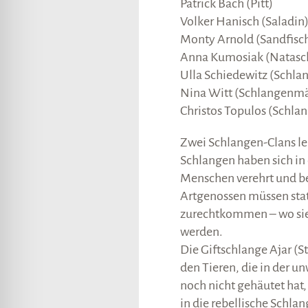
Patrick Bach (Pitt)
Volker Hanisch (Saladin
Monty Arnold (Sandfisc
Anna Kumosiak (Natasc
Ulla Schiedewitz (Schla
Nina Witt (Schlangenm
Christos Topulos (Schla
Zwei Schlangen-Clans le
Schlangen haben sich in 
Menschen verehrt und be
Artgenossen müssen sta
zurechtkommen – wo sie 
werden.
Die Giftschlange Ajar (
den Tieren, die in der un
noch nicht gehäutet hat, w
in die rebellische Schla