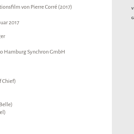
ionsfilm von Pierre Corré (2017)
V
G
nuar 2017
ger
dio Hamburg Synchron GmbH
 Chief)
Belle)
el)