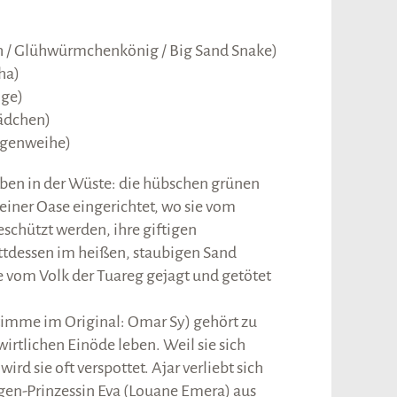
)
h / Glühwürmchenkönig / Big Sand Snake)
ha)
nge)
ädchen)
ngenweihe)
ben in der Wüste: die hübschen grünen
einer Oase eingerichtet, wo sie vom
schützt werden, ihre giftigen
ttdessen im heißen, staubigen Sand
vom Volk der Tuareg gejagt und getötet
Stimme im Original: Omar Sy) gehört zu
wirtlichen Einöde leben. Weil sie sich
ird sie oft verspottet. Ajar verliebt sich
ngen-Prinzessin Eva (Louane Emera) aus