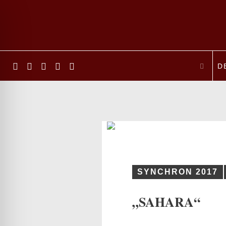
D
SYNCHRON 2017
ehinderten-Modus
„SAHARA“