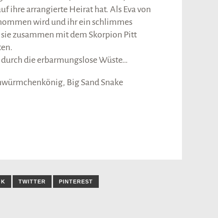
auf ihre arrangierte Heirat hat. Als Eva von
nommen wird und ihr ein schlimmes
ar sie zusammen mit dem Skorpion Pitt
ten.
 durch die erbarmungslose Wüste…
lühwürmchenkönig, Big Sand Snake
OK
TWITTER
PINTEREST