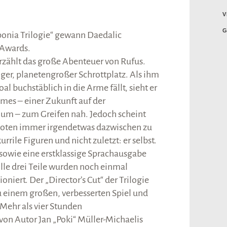
V
G
ponia Trilogie“ gewann Daedalic
 Awards.
erzählt das große Abenteuer von Rufus.
siger, planetengroßer Schrottplatz. Als ihm
al buchstäblich in die Arme fällt, sieht er
umes – einer Zukunft auf der
um – zum Greifen nah. Jedoch scheint
oten immer irgendetwas dazwischen zu
rile Figuren und nicht zuletzt: er selbst.
sowie eine erstklassige Sprachausgabe
Alle drei Teile wurden noch einmal
oniert. Der „Director’s Cut“ der Trilogie
u einem großen, verbesserten Spiel und
 Mehr als vier Stunden
n Autor Jan „Poki“ Müller-Michaelis