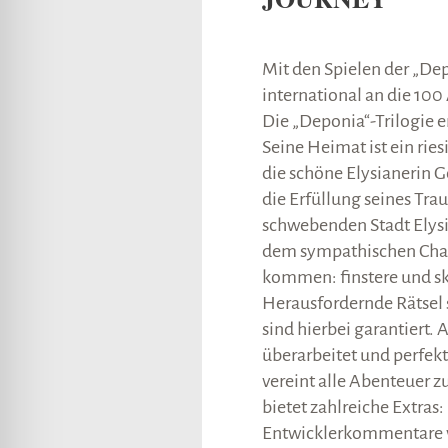
lssicheres Profil
Mit den Spielen der „De
-freundlicher Modus
international an die 100
Die „Deponia“-Trilogie 
Seine Heimat ist ein rie
den-Modus
die schöne Elysianerin Go
die Erfüllung seines Tra
psie-sicherer Modus
schwebenden Stadt Elysi
dem sympathischen Cha
kommen: finstere und skur
Herausfordernde Rätsel 
sind hierbei garantiert. 
überarbeitet und perfekti
vereint alle Abenteuer z
bietet zahlreiche Extras:
Entwicklerkommentare vo