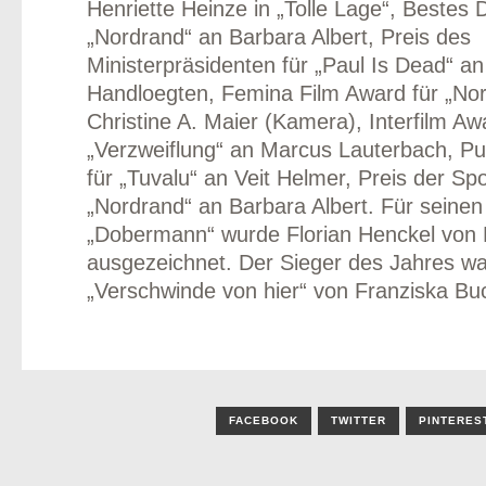
Henriette Heinze in „Tolle Lage“, Bestes 
„Nordrand“ an Barbara Albert, Preis des
Ministerpräsidenten für „Paul Is Dead“ a
Handloegten, Femina Film Award für „No
odus
Christine A. Maier (Kamera), Interfilm Aw
„Verzweiflung“ an Marcus Lauterbach, Pu
für „Tuvalu“ an Veit Helmer, Preis der Sp
„Nordrand“ an Barbara Albert. Für seinen
„Dobermann“ wurde Florian Henckel von
ausgezeichnet. Der Sieger des Jahres wa
„Verschwinde von hier“ von Franziska Bu
dus
FACEBOOK
TWITTER
PINTERES