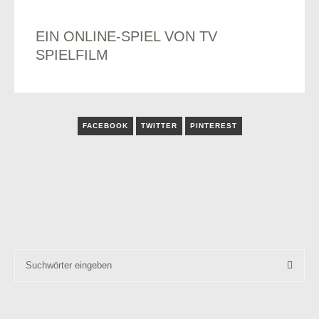
EIN ONLINE-SPIEL VON TV
SPIELFILM
odus
FACEBOOK
TWITTER
PINTEREST
dus