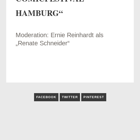
HAMBURG“
Moderation: Ernie Reinhardt als
odus
„Renate Schneider“
dus
FACEBOOK
TWITTER
PINTEREST