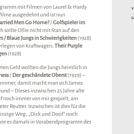
gramm mit Filmen von Laurel & Hardy
V
zfilme ausgedehnt und ist nun
G
arried Men Go Home?
/
Golfspieler im
h sollte Ollie nicht mit Stan auf den
s / Blaue Jungs in Schwierigkeiten
(1928)
Zerlegen von Kraftwagen;
Their Purple
gen
(1928)
n Geld wollten die Jungs heimlich in
ness
/
Der geschändete Oberst
(1929) –
mmer, damit macht man sich James
und – Dieses inzwischen 25 Jahre alte
f noch immer von mir gespielt, am
ter Reutter. Inzwischen ist dies für die
einzige Weg, „Dick und Doof“ noch
 wie es damals in Vorabendprogramm des