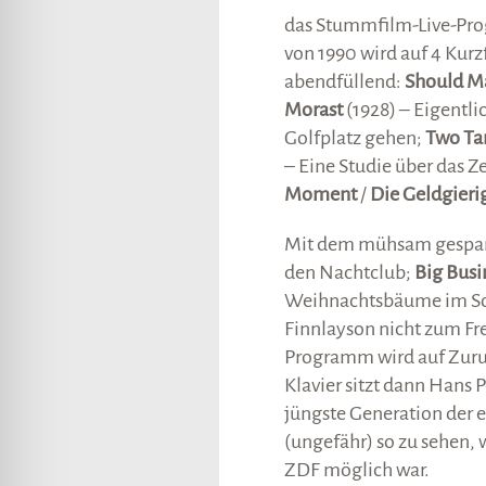
lssicheres Profil
das Stummfilm-Live-Pro
von 1990 wird auf 4 Kur
abendfüllend:
Should M
-freundlicher Modus
Morast
(1928) – Eigentlic
Golfplatz gehen;
Two Tar
den-Modus
– Eine Studie über das 
Moment
/
Die Geldgieri
psie-sicherer Modus
Mit dem mühsam gesparte
den Nachtclub;
Big Busi
Weihnachtsbäume im So
Finnlayson nicht zum Fre
Programm wird auf Zuru
Klavier sitzt dann Hans Pe
jüngste Generation der 
(ungefähr) so zu sehen,
ZDF möglich war.