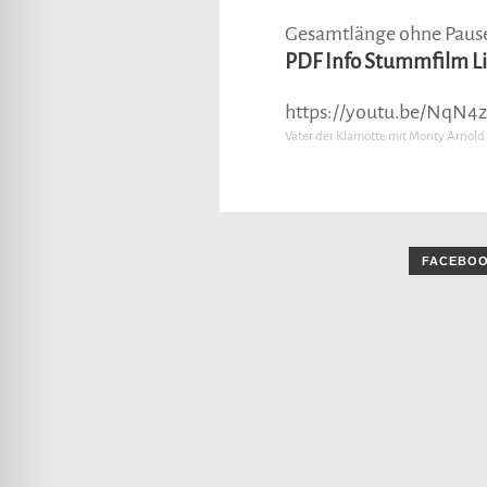
Gesamtlänge ohne Pause:
PDF Info Stummfilm L
https://youtu.be/NqN4
Väter der Klamotte mit Monty Arnold
FACEBO