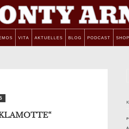
EMOS
VITA
AKTUELLES
BLOG
PODCAST
SHO
5
 KLAMOTTE“
P
A