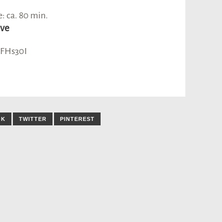
 ca. 80 min.
ive
zFHs30I
OK
TWITTER
PINTEREST