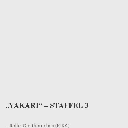
odus
dus
„YAKARI“ – STAFFEL 3
– Rolle: Gleithörnchen (KIKA)