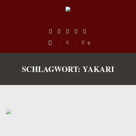
0
SCHLAGWORT:
YAKARI
us