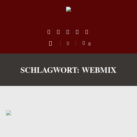
0
SCHLAGWORT:
WEBMIX
us