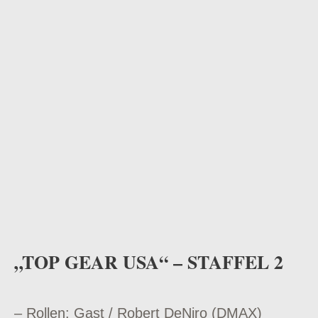
odus
dus
„TOP GEAR USA“ – STAFFEL 2
– Rollen: Gast / Robert DeNiro (DMAX)