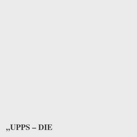
odus
dus
„UPPS – DIE