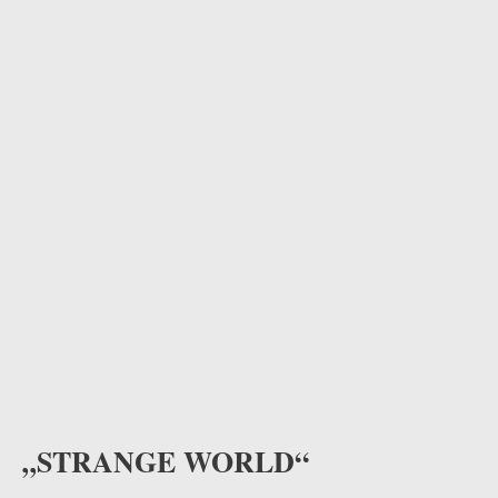
odus
dus
„STRANGE WORLD“