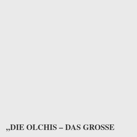
odus
dus
„DIE OLCHIS – DAS GROSSE W