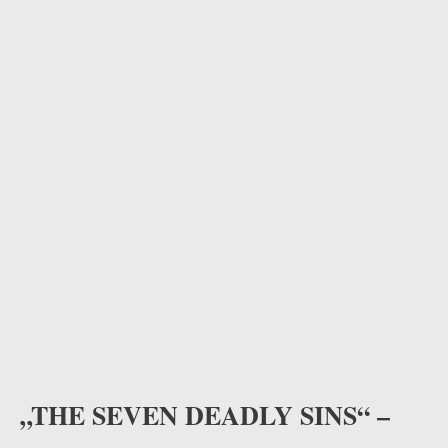
odus
dus
„THE SEVEN DEADLY SINS“ –