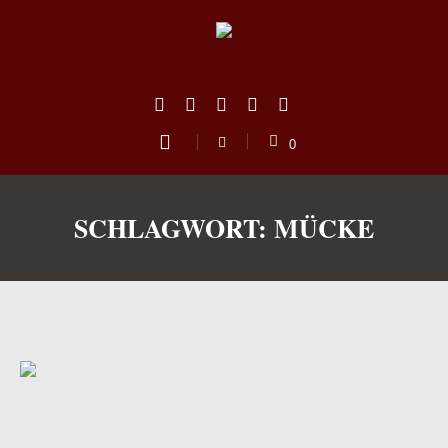
0
SCHLAGWORT:
MÜCKE
us