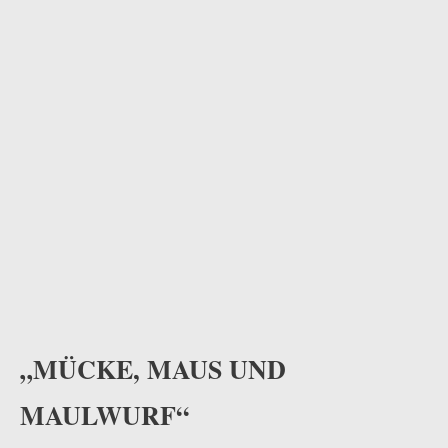
odus
dus
„MÜCKE, MAUS UND
MAULWURF“