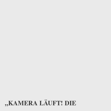
odus
dus
„KAMERA LÄUFT! DIE