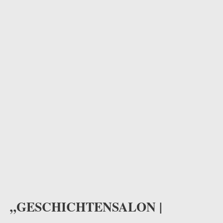
odus
dus
„GESCHICHTENSALON |