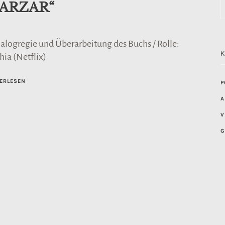
FARZAR“
ialogregie und Überarbeitung des Buchs / Rolle:
hia (Netflix)
ERLESEN
P
A
V
G