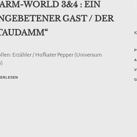
FARM-WORLD 3&4 : EIN
NGEBETENER GAST / DER
TAUDAMM“
P
ollen: Erzähler / Hofkater Pepper (Universum
A
s)
V
TERLESEN
G