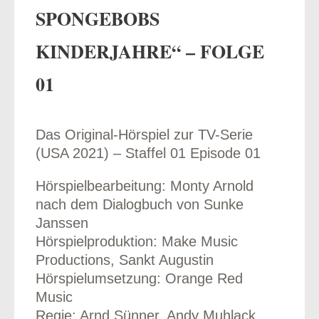
SPONGEBOBS
KINDERJAHRE“ – FOLGE
01
odus
Das Original-Hörspiel zur TV-Serie
(USA 2021) – Staffel 01 Episode 01
Hörspielbearbeitung: Monty Arnold
dus
nach dem Dialogbuch von Sunke
Janssen
Hörspielproduktion: Make Music
Productions, Sankt Augustin
Hörspielumsetzung: Orange Red
Music
Regie: Arnd Sünner, Andy Muhlack