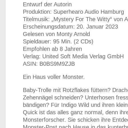
Entwurf der Autorin
Produktion: Superhearo Audio Hamburg
Titelmusik: „Mystery For The Witty“ von 
Erscheinungsdatum: 20. Januar 2023
odus
Gelesen von Monty Arnold
Spieldauer: 95 Min. (2 CDs)
Empfohlen ab 8 Jahren
Verlag: United Soft Media Verlag GmbH
ASIN: B0BS9M9ZJB
Ein Haus voller Monster.
dus
Baby-Trolle mit Rotzflakes füttern? Drach
Zehennägel schneiden? Unterhosen fres
bändigen? Für Indigo Wild und ihren klei
Quick ist das alles ganz normal, denn ihre
Monsterforscher. Sie schicken ihre Entd
Monster-Post nach Hause in das kunterb