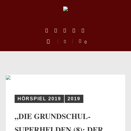
0
HÖRSPIEL 2019
2019
„DIE GRUNDSCHUL-
us
SUPERHELDEN (8): DER