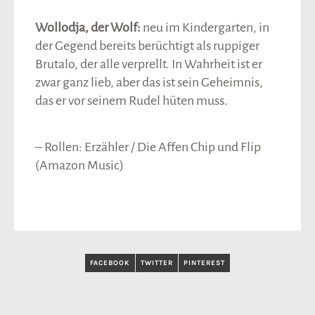
Wollodja, der Wolf:
neu im Kindergarten, in
der Gegend bereits berüchtigt als ruppiger
Brutalo, der alle verprellt. In Wahrheit ist er
zwar ganz lieb, aber das ist sein Geheimnis,
das er vor seinem Rudel hüten muss.
– Rollen: Erzähler / Die Affen Chip und Flip
(Amazon Music)
FACEBOOK
TWITTER
PINTEREST