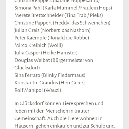
Christine Pappert (Sabine Hoppekamp)
Simona Pahl (Karla Mümmel /Fräulein Hops)
Merete Brettschneider (Tina Trab / Pieks)
Christine Pappert (Freddy, das Schweinchen)
Julian Greis (Norbert, das Nashorn)
Peter Kaempfe (Ronald die Robbe)
Mirco Kreibich (Wolli)
Julia Casper (Heike Hamster)
Douglas Welbat (Bürgermeister von
Glücksdorf)
Sina Ferraro (Blinky Fledermaus)
Konstantin Graudus (Herr Geier)
Rolf Manipol (Wauzi)
In Glücksdorf können Tiere sprechen und
leben mit den Menschen in trauter
Gemeinschaft. Auch die Tiere wohnen in
Häusern, gehen einkaufen und zur Schule und