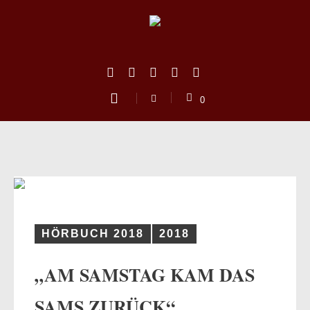
0
HÖRBUCH 2018
2018
„AM SAMSTAG KAM DAS
us
SAMS ZURÜCK“