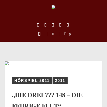
0
HÖRSPIEL 2011
2011
„DIE DREI ??? 148 – DIE
us
FEURIGE FLUT“