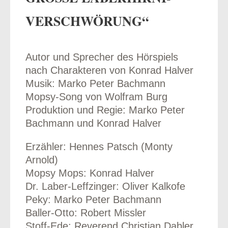
VERSCHWÖRUNG“
Autor und Sprecher des Hörspiels
odus
nach Charakteren von Konrad Halver
Musik: Marko Peter Bachmann
Mopsy-Song von Wolfram Burg
Produktion und Regie: Marko Peter
Bachmann und Konrad Halver
dus
Erzähler: Hennes Patsch (Monty
Arnold)
Mopsy Mops: Konrad Halver
Dr. Laber-Leffzinger: Oliver Kalkofe
Peky: Marko Peter Bachmann
Baller-Otto: Robert Missler
Stoff-Ede: Reverend Christian Dabler