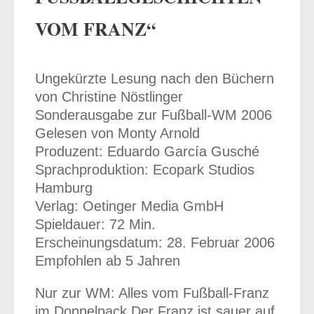
OM FRANZ“
Ungekürzte Lesung nach den Büchern
odus
von Christine Nöstlinger
Sonderausgabe zur Fußball-WM 2006
Gelesen von Monty Arnold
Produzent: Eduardo García Gusché
Sprachproduktion: Ecopark Studios
Hamburg
dus
Verlag: Oetinger Media GmbH
Spieldauer: 72 Min.
Erscheinungsdatum: 28. Februar 2006
Empfohlen ab 5 Jahren
Nur zur WM: Alles vom Fußball-Franz
im Doppelpack Der Franz ist sauer auf