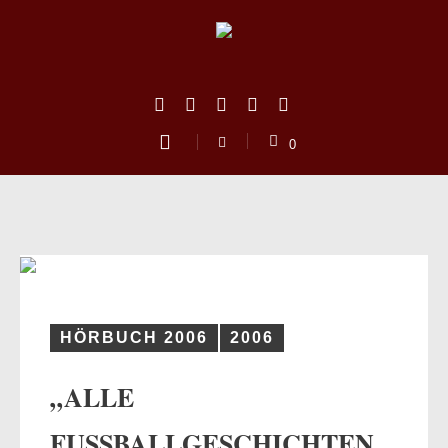
0
HÖRBUCH 2006
2006
„ALLE
us
FUSSBALLGESCHICHTEN V