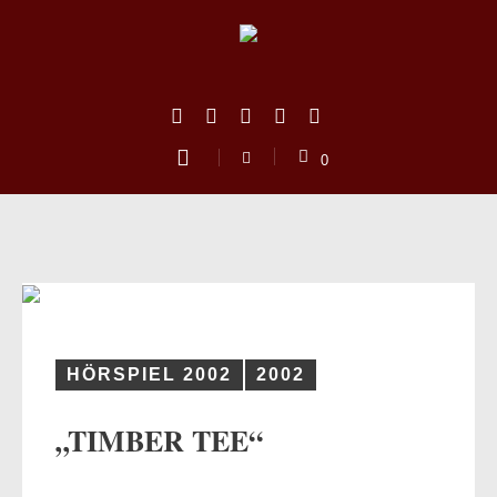
0
HÖRSPIEL 2002
2002
„TIMBER TEE“
us