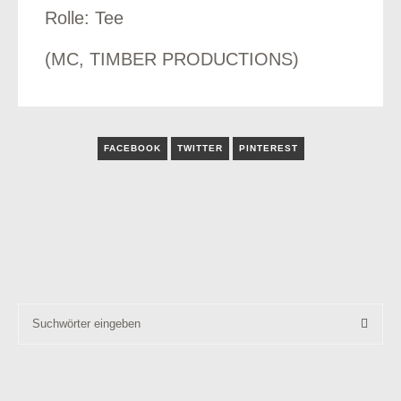
Rolle: Tee
(MC, TIMBER PRODUCTIONS)
odus
FACEBOOK
TWITTER
PINTEREST
dus